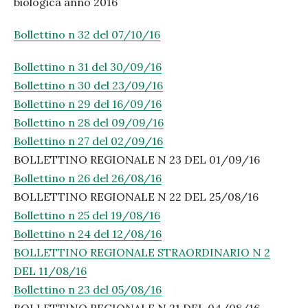
biologica anno 2016
Bollettino n 32 del 07/10/16
Bollettino n 31 del 30/09/16
Bollettino n 30 del 23/09/16
Bollettino n 29 del 16/09/16
Bollettino n 28 del 09/09/16
Bollettino n 27 del 02/09/16
BOLLETTINO REGIONALE N 23 DEL 01/09/16
Bollettino n 26 del 26/08/16
BOLLETTINO REGIONALE N 22 DEL 25/08/16
Bollettino n 25 del 19/08/16
Bollettino n 24 del 12/08/16
BOLLETTINO REGIONALE STRAORDINARIO N 2
DEL 11/08/16
Bollettino n 23 del 05/08/16