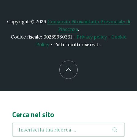
Copyright © 2026
Consorzio Fitosanitario Provinciale di
Piacenza
.
Codice fiscale: 00289930331 -
Privacy policy
-
Cookie
Policy
- Tutti i diritti riservati.
New Window
WordPress Theme by
FORQY
Back to Top
Cerca nel sito
Ricerca nel sito
CERCA