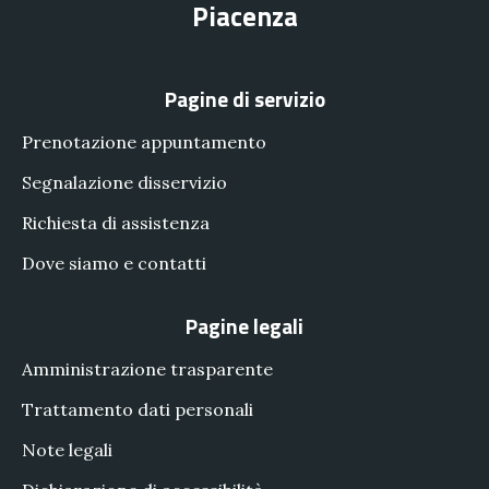
Piacenza
Pagine di servizio
Prenotazione appuntamento
Segnalazione disservizio
Richiesta di assistenza
Dove siamo e contatti
Pagine legali
Amministrazione trasparente
Trattamento dati personali
Note legali