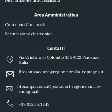
Dichiarazione di accessibilità
Area Amministrativa
Contributi Consortili
Fatturazione elettronica
Contatti
Via Cristoforo Colombo 35 29122 Piacenza
Italia
fitosanpiacenza@regione.emilia-romagna.it
fitosanpiacenza@postacert.regione.emilia-
romagna.it
+39 0523 571245