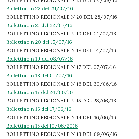
BOLLETTINO REGIONALE N 21 DEL 04/08/16
Bollettino n 22 del 29/07/16
BOLLETTINO REGIONALE N 20 DEL 28/07/16
Bollettino n 21 del 22/07/16
BOLLETTINO REGIONALE N 19 DEL 21/07/16
Bollettino n 20 del 15/07/16
BOLLETTINO REGIONALE N 18 DEL 14/07/16
Bollettino n 19 del 08/07/16
BOLLETTINO REGIONALE N 17 DEL 07/07/16
Bollettino n 18 del 01/07/16
BOLLETTINO REGIONALE N 16 DEL 30/06/16
Bollettino n 17 del 24/06/16
BOLLETTINO REGIONALE N 15 DEL 23/06/16
Bollettino n 16 del 17/06/16
BOLLETTINO REGIONALE N 14 DEL 16/06/16
Bollettino n 15 del 10/06/2016
BOLLETTINO REGIONALE N 13 DEL 09/06/16