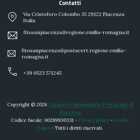
Contatti
Via Cristoforo Colombo 35 29122 Piacenza
Italia
fitosanpiacenza@regione.emilia-romagna.it
fitosanpiacenza@postacert.regione.emilia-
romagna.it
+39 0523 571245
Copyright © 2026
Consorzio Fitosanitario Provinciale di
Piacenza
.
Codice fiscale: 00289930331 -
Privacy policy
-
Cookie
Policy
- Tutti i diritti riservati.
New Window
WordPress Theme by
FORQY