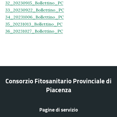
32_20230915_Bollettino_PC
33_20230922_Bollettino_PC
34_20231006_Bollettino_PC
35_20231013_Bollettino_PC
36_20231027_Bollettino_PC
PRECEDENTE
SUC
Consorzio Fitosanitario Provinciale di
Piacenza
Pagine di servizio