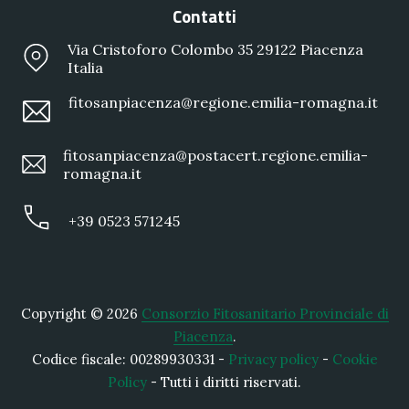
Contatti
Via Cristoforo Colombo 35 29122 Piacenza
Italia
fitosanpiacenza@regione.emilia-romagna.it
fitosanpiacenza@postacert.regione.emilia-
romagna.it
+39 0523 571245
Copyright © 2026
Consorzio Fitosanitario Provinciale di
Piacenza
.
Codice fiscale: 00289930331 -
Privacy policy
-
Cookie
Policy
- Tutti i diritti riservati.
New Window
WordPress Theme by
FORQY