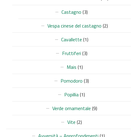
Castagno
(3)
PRECEDENTE
SUC
Vespa cinese del castagno
(2)
Cavallette
(1)
Fruttiferi
(3)
Mais
(1)
Pomodoro
(3)
Popillia
(1)
Verde ornamentale
(9)
Vite
(2)
Avversità – Approfondimenti
(1)