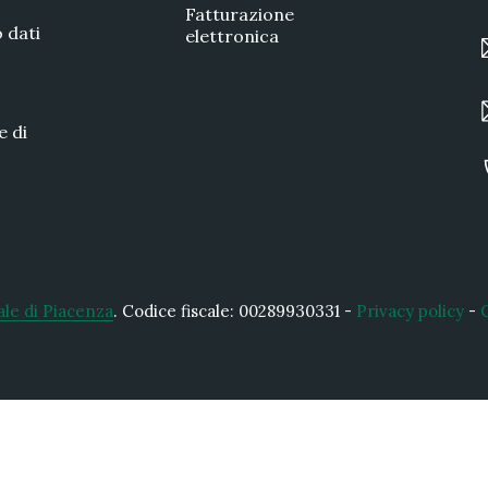
Fatturazione
 dati
elettronica
e di
ale di Piacenza
.
Codice fiscale: 00289930331 -
Privacy policy
-
Cerca nel sito