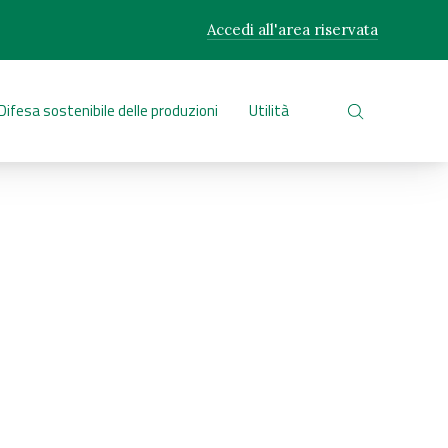
Accedi all'area riservata
CLO
Difesa sostenibile delle produzioni
Utilità
CERCA NEL 